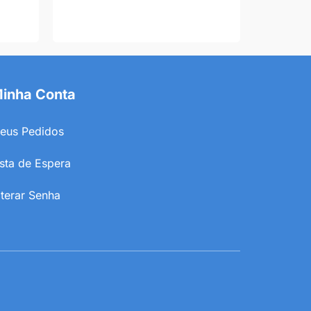
inha Conta
eus Pedidos
ista de Espera
lterar Senha