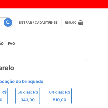
ENTRAR / CADASTRE-SE
R$
0,00
ÃO
FAQ
arelo
: R$
56 dias: R$
84 dias: R$
00
343,00
510,00