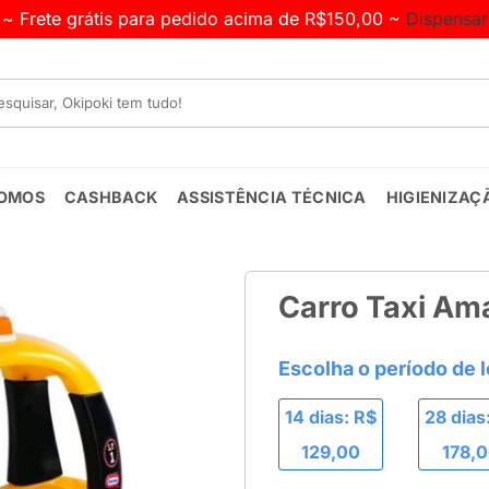
~ Frete grátis para pedido acima de R$150,00 ~
Dispensar
OMOS
CASHBACK
ASSISTÊNCIA TÉCNICA
HIGIENIZAÇ
Carro Taxi Am
14 dias: R$
28 dias
129,00
178,