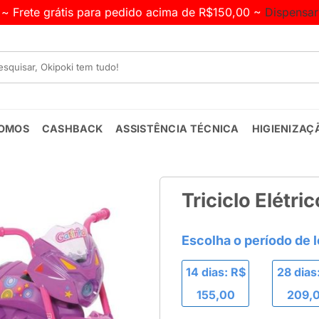
~ Frete grátis para pedido acima de R$150,00 ~
Dispensar
OMOS
CASHBACK
ASSISTÊNCIA TÉCNICA
HIGIENIZAÇ
Triciclo Elétric
14 dias: R$
28 dias
155,00
209,