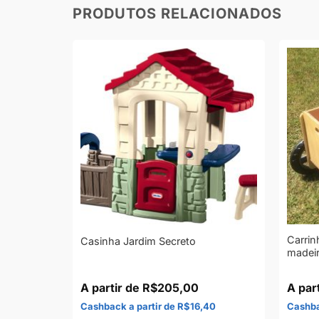
PRODUTOS RELACIONADOS
Carrin
l Junior
Casinha Jardim Secreto
madei
R$
205,00
40
R$
16,40