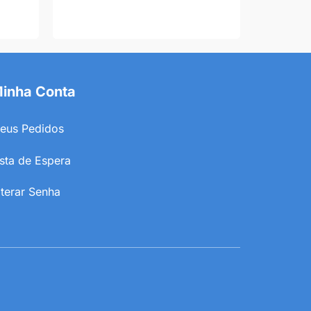
inha Conta
eus Pedidos
ista de Espera
lterar Senha