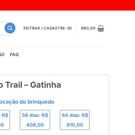
ENTRAR / CADASTRE-SE
R$
0,00
ÃO
FAQ
o Trail – Gatinha
: R$
56 dias: R$
84 dias: R$
00
408,00
610,00