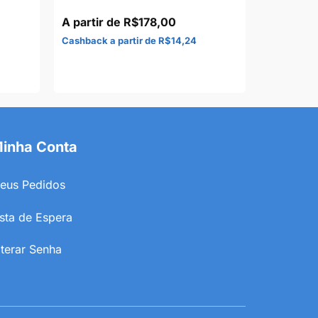
R$
178,00
R$
14,24
inha Conta
eus Pedidos
ista de Espera
lterar Senha