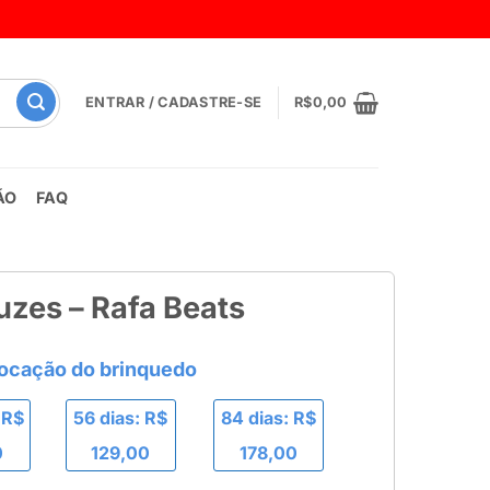
ENTRAR / CADASTRE-SE
R$
0,00
ÃO
FAQ
zes – Rafa Beats
 R$
56 dias: R$
84 dias: R$
0
129,00
178,00