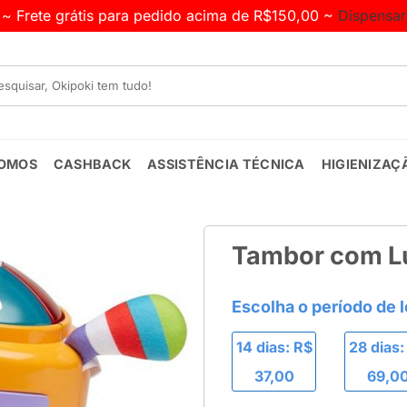
~ Frete grátis para pedido acima de R$150,00 ~
Dispensar
OMOS
CASHBACK
ASSISTÊNCIA TÉCNICA
HIGIENIZAÇ
Tambor com Lu
14 dias: R$
28 dias:
37,00
69,0