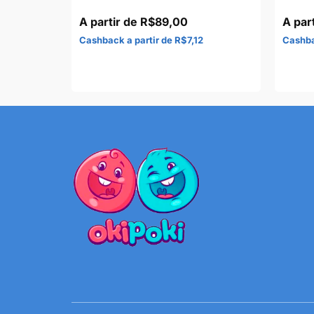
R$
89,00
8
R$
7,12