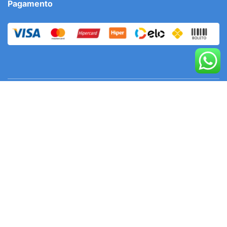
Pagamento
SAC
Serviço de Atendimento ao Cliente:
(11) 97057-5059
FALE COM NOSSA ATENDENTE !
© Okipoki 2023. Todos os Direitos Reservados.