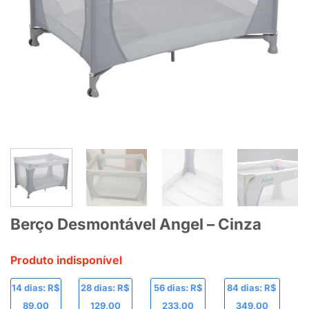
Berço Desmontável Angel – Cinza
Produto indisponível
14 dias: R$
28 dias: R$
56 dias: R$
84 dias: R$
89,00
129,00
233,00
349,00