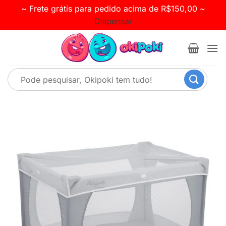
~ Frete grátis para pedido acima de R$150,00 ~
Dispensar
Skip
to
content
Pesquisar
por: