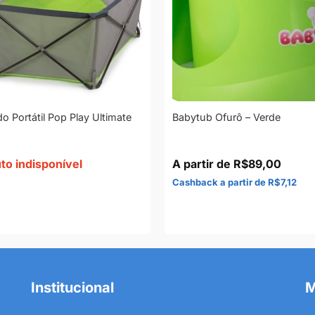
o Portátil Pop Play Ultimate
Babytub Ofurô – Verde
to indisponível
R$
89,00
R$
7,12
Institucional
M