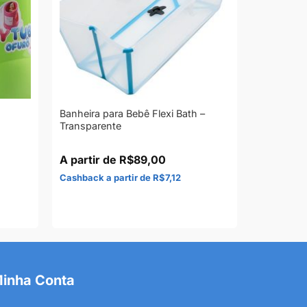
Banheira para Bebê Flexi Bath –
Transparente
R$
89,00
R$
7,12
inha Conta