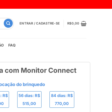
ENTRAR / CADASTRE-SE
R$
0,00
ÃO
FAQ
ca com Monitor Connect
: R$
56 dias: R$
84 dias: R$
00
515,00
770,00