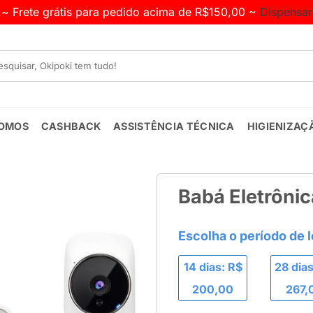
~ Frete grátis para pedido acima de R$150,00 ~
Dispensar
OMOS
CASHBACK
ASSISTÊNCIA TÉCNICA
HIGIENIZAÇ
Babá Eletrôni
14 dias: R$
28 dias
200,00
267,