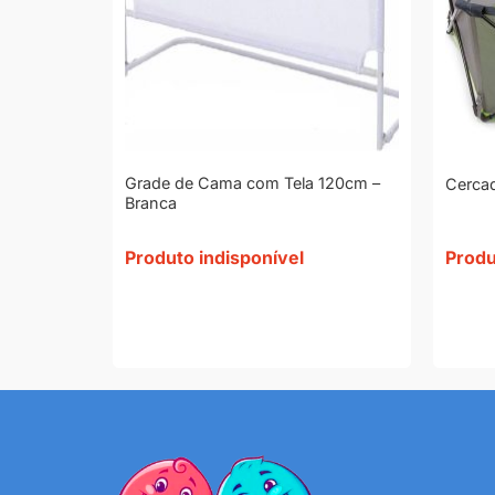
Grade de Cama com Tela 120cm –
Box – Verde
Cercad
Branca
Produto indisponível
Produ
00