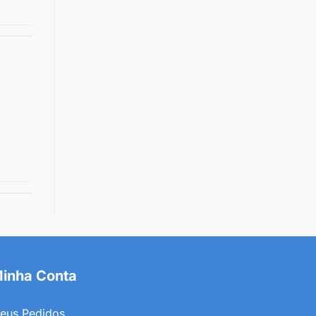
inha Conta
eus Pedidos