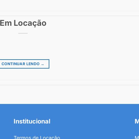
Em Locação
CONTINUAR LENDO
→
Institucional
M
Termos de Locação
M